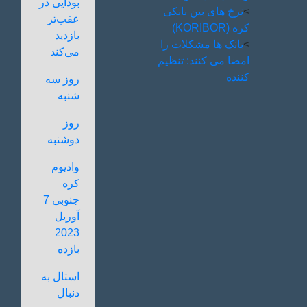
بودایی در
>
نرخ های بین بانکی
عقب‌تر
کره (KORIBOR)
بازدید
>
بانک ها مشکلات را
می‌کند
امضا می کنند: تنظیم
کننده
روز سه
شنبه
روز
دوشنبه
وادیوم
کره
جنوبی 7
آوریل
2023
بازده
استال به
دنبال