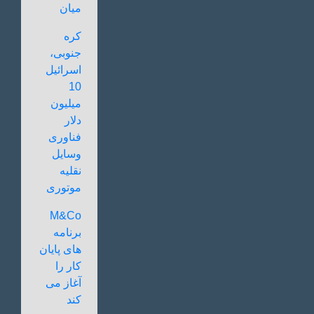
میان
کره
جنوبی،
اسرائیل
10
میلیون
دلار
فناوری
وسایل
نقلیه
موتوری
M&Co
برنامه
های پایان
کار را
آغاز می
کند