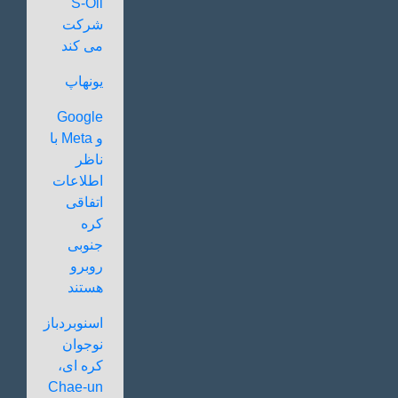
S-Oil
شرکت
می کند
یونهاپ
Google
و Meta با
ناظر
اطلاعات
اتفاقی
کره
جنوبی
روبرو
هستند
اسنوبردباز
نوجوان
کره ای،
Chae-un