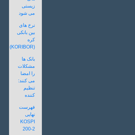
زیستی
می شود
نرخ های
بین بانکی
کره
(KORIBOR)
بانک ها
مشکلات
را امضا
می کنند:
تنظیم
کننده
فهرست
نهایی
KOSPI
200-2