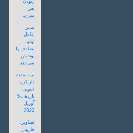
ربودن
پس
سری،
مدیر
عامل
اولین
تصادف را
پوشش
می دهد
بیمه مدت
دار کره
جنوبی
بازدهی 5
آوریل
2023
تصاویر:
هارودز