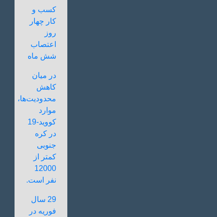
کسب و
کار چهار
روز
اعتصاب
شش ماه
در میان
کاهش
محدودیت‌ها،
موارد
کووید-19
در کره
جنوبی
کمتر از
12000
نفر است.
29 سال
فوریه در