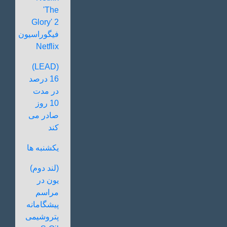
'The
Glory' 2
فیگوراسیون
Netflix
(LEAD)
16 درصد
در مدت
10 روز
صادر می
کند
یکشنبه ها
(لند دوم)
یون در
مراسم
پیشگامانه
پتروشیمی