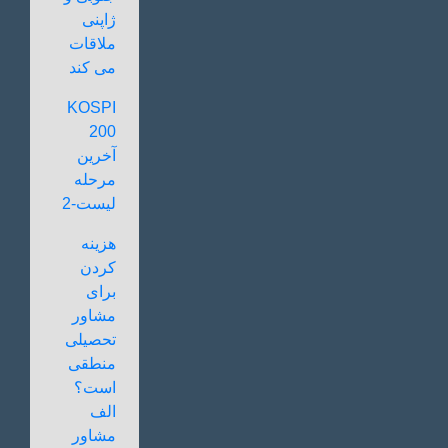
ژاپنی
ملاقات
می کند
KOSPI
200
آخرین
مرحله
لیست-2
هزینه
کردن
برای
مشاور
تحصیلی
منطقی
است؟
الف
مشاور