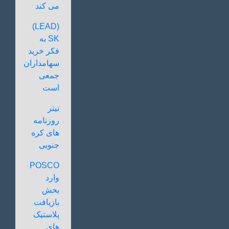
می کند
(LEAD)
SK به
فکر خرید
سهامداران
جمعی
است
تیتر
روزنامه
های کره
جنوبی
POSCO
وارد
بخش
بازیافت
پلاستیک
های