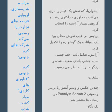
کرد.
مراسم
شبیه‌سازی
آیشواریا، که نقش یک فیلم را بازی
اروپایی
می‌کند، به داوری حداکثری رفت و
فرصت‌های
گروهی بسیار آراسته را انتخاب
تجارت را
کرد.
رسمی
پردیس بی عیب نقوش مجلل بود.
می‌کند.
یک دوپاتا، و یک گوشواره را تکمیل
شرکت‌های
کرد.
کره
آرایش، شامل لب، خط چشم،
جنوبی:
سایه چشم، باندی ضعیف شده و
کره
رژگونه، زیبا به نظر می رسید.
جنوبی
تبلیغات
"فناوری
های
چندین عکس و ویدیو آیشواریا تریلر
کلیدی"
و صوتی Ponniyin Selvan 2 در
مواد
رسانه ها منتشر شد.
کشت
یک نگاه:
شده،