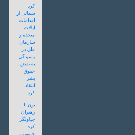
کره
شمالی از
اقدامات
ایالات
متحده و
سازمان
ملل در
رسیدگی
به نقض
حقوق
بشر
انتقاد
کرد.
یون با
رهبران
چپاولگر
کره
جنوبی و