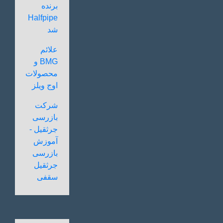
برنده
Halfpipe
شد
علائم
BMG و
محصولات
اوج ویلز
شرکت
بازرسی
جرثقیل -
آموزش
بازرسی
جرثقیل
سقفی