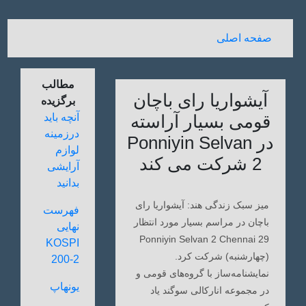
صفحه اصلی
مطالب
آیشواریا رای باچان
برگزیده
قومی بسیار آراسته
آنچه باید
درزمینه
در Ponniyin Selvan
لوازم
2 شرکت می کند
آرایشی
بدانید
میز سبک زندگی هند: آیشواریا رای
فهرست
باچان در مراسم بسیار مورد انتظار
نهایی
Ponniyin Selvan 2 Chennai 29
KOSPI
(چهارشنبه) شرکت کرد.
200-2
نمایشنامه‌ساز با گروه‌های قومی و
یونهاپ
در مجموعه انارکالی سوگند یاد