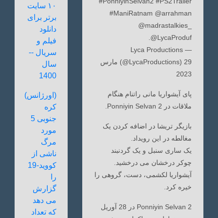
#PonniyinSelvan2 #PS2Trailer
۱۰ سایت
#ManiRatnam @arrahman
برتر برای
@madrastalkies_
دانلود
@LycaProduf.
فیلم و
— Lyca Productions
سریال --
(@LycaProductions) 29 مارس
سال
2023
1400
پای آیشواریا مانی راتنام هنگام
(اورژانس)
ملاقات در Ponniyin Selvan 2.
کره
جنوبی 5
بازیگر تریشا در اضافه کردن یک
مورد
مغالطه در این رویداد.
مرگ
یک ساری سنبل و یک گردنبند
ناشی از
چوکر درخشان می درخشید.
کووید-19
آیشواریا لکشمی، دست، گروهی را
را
خیره کرد.
گزارش
می دهد
Ponniyin Selvan 2 در 28 آوریل
که تعداد