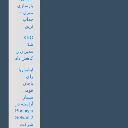
بازسازی
منزل --
جذاب
ترین
KBO
شک
مدیران را
کاهش داد
آیشواریا
رای
باچان
قومی
بسیار
آراسته در
Ponniyin
Selvan 2
شرکت