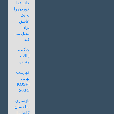
خانه غذا
خوردن را
به یک
عاشق
پرادا
تبدیل می
کند
جنگنده
ایالات
متحده
فهرست
نهایی
KOSPI
200-3
بازسازی
ساختمان
کاشان |