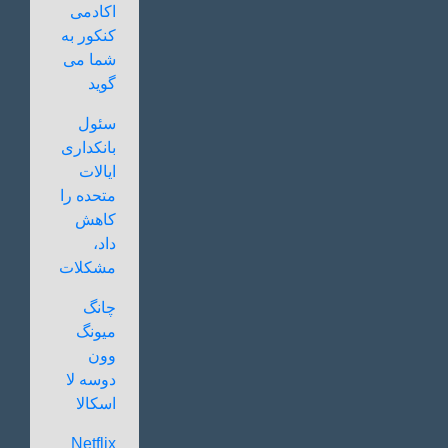
اکادمی
کنکور به
شما می
گوید
سئول
بانکداری
ایالات
متحده را
کاهش
داد،
مشکلات
چانگ
میونگ
وون
دوسه لا
اسکالا
Netflix