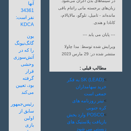
در سینماهای بدن اکران می‌شود.
آنها
زبان‌های برجسته مانی راتنام باقی
34361
مانده‌اند - تامیل، تلوگو، مالایالام،
نفر است:
کانادا و هندی.
KDCA
--- پایان می یابد ---
یون
گانگ‌نیونگ
ویرایش شده توسط: مدا چاولا
را که در
منتشر شده در: 29 مارس 2023
آتش‌سوزی
وحشی
مطالب قبلی :
قرار
گرفته
>
(LEAD) SK به فکر
بود، تعیین
خرید سهامداران
می‌کند
جمعی است
>
تیتر روزنامه های
رئیس‌جمهور
کره جنوبی
سابق از
>
POSCO وارد بخش
اولین
بازیافت پلاستیک های
بازی
زیستی می شود