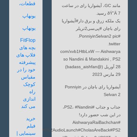
قطعات،
مانند GC، آیشواریا رای در ساعت
7 ðŸ˜Ä رسید.
یونهاپ
یک ملکه زرق و برق دار#آیشواریا
یونهاپ
رای باچان #پی‌سی2تریلر
#PonniyinSelvan2 pic.
FitFlop
twitter.
بچه های
com/xvb1HtbLxW — Aishwarya
فلاپ های
so Nandini & Mandakini , PS2
پیشرفته
28 آوریل (@badass_aishfan)
خود را در
29 مارس 2023
مقیاس
کوچک
آیشواریا رای باچان در Ponniyin
راه
Selvan 2
اندازی
می کند
جذاب و جذاب #PS2، #Nandini،
در این شب حضور دارد!
خرید
#AishwaryaRaiBachchan
فیلم
#PS2AudioLaunch#CholasAreBack#PS2
سینمایی |