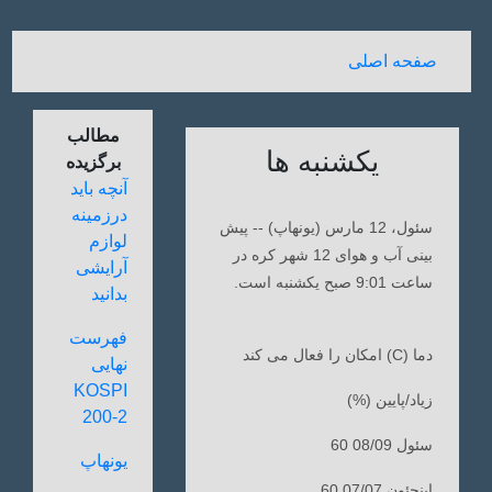
صفحه اصلی
مطالب
یکشنبه ها
برگزیده
آنچه باید
درزمینه
سئول، 12 مارس (یونهاپ) -- پیش
لوازم
بینی آب و هوای 12 شهر کره در
آرایشی
ساعت 9:01 صبح یکشنبه است.
بدانید
فهرست
دما (C) امکان را فعال می کند
نهایی
KOSPI
زیاد/پایین (%)
200-2
سئول 08/09 60
یونهاپ
اینچئون 07/07 60